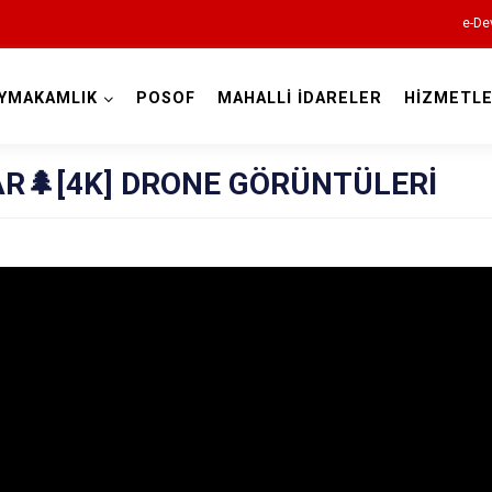
e-De
YMAKAMLIK
POSOF
MAHALLİ İDARELER
HİZMETLE
Ardahan
AR🌲[4K] DRONE GÖRÜNTÜLERİ
Çıldır
Damal
Göle