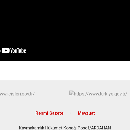
Hanak
Posof
Resmi Gazete
Mevzuat
Kaymakamlık Hükümet Konağı Posof/ARDAHAN