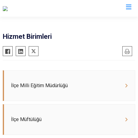
Ardahan
Hizmet Birimleri
Çıldır
Damal
Göle
Hanak
İlçe Milli Eğitim Müdürlüğü
Posof
İlçe Müftülüğü