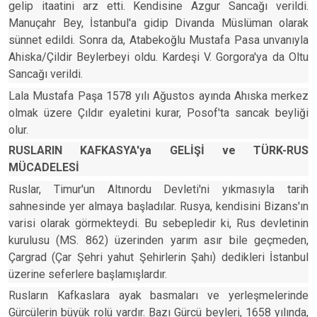
gelip itaatini arz etti. Kendisine Azgur Sancağı verildi.
Manuçahr Bey, İstanbul'a gidip Divanda Müslüman olarak
sünnet edildi. Sonra da, Atabekoğlu Mustafa Pasa unvanıyla
Ahiska/Çildir Beylerbeyi oldu. Kardeşi V. Gorgora'ya da Oltu
Sancağı verildi.
Lala Mustafa Paşa 1578 yılı Ağustos ayında Ahıska merkez
olmak üzere Çıldır eyaletini kurar, Posof'ta sancak beyliği
olur.
RUSLARIN KAFKASYA'ya GELİŞİ ve TÜRK-RUS
MÜCADELESİ
Ruslar, Timur'un Altınordu Devleti'ni yıkmasıyla tarih
sahnesinde yer almaya başladılar. Rusya, kendisini Bizans'ın
varisi olarak görmekteydi. Bu sebepledir ki, Rus devletinin
kurulusu (MS. 862) üzerinden yarım asır bile geçmeden,
Çargrad (Çar Şehri yahut Şehirlerin Şahı) dedikleri İstanbul
üzerine seferlere başlamışlardır.
Rusların Kafkaslara ayak basmaları ve yerleşmelerinde
Gürcülerin büyük rolü vardır. Bazı Gürcü beyleri, 1658 yılında,