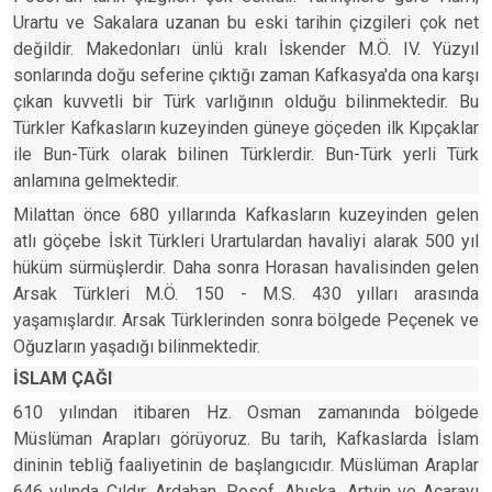
Urartu ve Sakalara uzanan bu eski tarihin çizgileri çok net
değildir. Makedonları ünlü kralı İskender M.Ö. IV. Yüzyıl
sonlarında doğu seferine çıktığı zaman Kafkasya'da ona karşı
çıkan kuvvetli bir Türk varlığının olduğu bilinmektedir. Bu
Türkler Kafkasların kuzeyinden güneye göçeden ilk Kıpçaklar
ile Bun-Türk olarak bilinen Türklerdir. Bun-Türk yerli Türk
anlamına gelmektedir.
Milattan önce 680 yıllarında Kafkasların kuzeyinden gelen
atlı göçebe İskit Türkleri Urartulardan havaliyi alarak 500 yıl
hüküm sürmüşlerdir. Daha sonra Horasan havalisinden gelen
Arsak Türkleri M.Ö. 150 - M.S. 430 yılları arasında
yaşamışlardır. Arsak Türklerinden sonra bölgede Peçenek ve
Oğuzların yaşadığı bilinmektedir.
İSLAM ÇAĞI
610 yılından itibaren Hz. Osman zamanında bölgede
Müslüman Arapları görüyoruz. Bu tarih, Kafkaslarda İslam
dininin tebliğ faaliyetinin de başlangıcıdır. Müslüman Araplar
646 yılında Çıldır, Ardahan, Posof, Ahıska, Artvin ve Acarayı