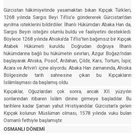
Gürcistan hâkimiyetinde yasamaktan bıkan Kıpçak Türkleri,
1268 yılında Sargis Beyi Tiflis'e göndererek Gürcistan'dan
ayrılma isteklerini bildirdiler. İlhanlı Hükümdarı Abaka Han da,
Sargis Beyin isteğini olumlu buldu ve faaliyetini destekledi.
Böylece 1268 yılında Ahıska'da Tiflis'ten bağımsız bir Kıpçak
Atabek Hükümeti kuruldu. Doğrudan doğruya İlhanlı
hükümdarına bağlı bu hükümetin sınırları, Azgur Boğazı'ndan
başlayarak Ahiska, Posof, Ardahan, Çildir, Kars, Tortum, İspir,
Acara ve Artvin'i içine alıyordu. Abaka Han zamanında, Ahiska
Bölgesinde tarih sahnesine çıkan bu Kıpçakların
İslâmlaşması da başlamış oldu.
Kıpçaklar, Oğuzlardan çok sonra, ancak XII. yüzyılın
sonlarından itibaren İslâm dinine girmeye başladılar. Bu
tarihlere kadar Şaman yahut Hristiyandılar. Gürcistan'a gelen
Kıpçak kolunun Müslüman olması, 1578 yılında vuku bulan
Osmanlı fethiyle başlamıştır.
OSMANLI DÖNEMİ