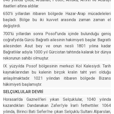
itaatleri altına aldılar.
650'li yıllardan itibaren bölgede Hazar-Arap mücadeleleri
başladı. Bölge bu iki kuvvet arasında zaman zaman el
değiştirdi.
700'lü yıllardan sonra Posof'unda içinde bulunduğu geniş
coğrafya'da Gürcü Bağratlı ailesinin hakimiyeti başlar. Bagratlı
ailesinden Asut bey ve onun nesli 1801 yılına kadar
Bağratlılar adıyla 1000 yıl Gürcistan tahtında kalarak bir dünya
rekorunun sahibi olmuştur.
IX. yüzyılda Posof bölgesinin merkezi Kol Kalesiydi. Tarih
kaynaklarından bu kalenin birçok kralın taht yeri olduğu
anlaşılmaktadır. 1021 yılından itibaren bölgede Bizans
hâkimiyeti başlamıştır.
SELÇUKLULAR DEVRİ
Horasan'da Gazneli'leri yıkan Selçuklular, 1040 yılında
kazandıkları Dandanakan Zaferi'yle İran'ı fethettiler. 1064
yılında, Birinci Bati Seferi'ne çıkan Selçuklu Sultani Alparslan,