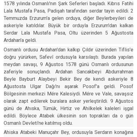
1578 yılında Osmanlı'nın Şark Seferleri başladı. Kıbrıs Fatihi
Lala Mustafa Pasa, Padişah tarafından serdar tayin edildi. 2
Temmuzda Erzurum'a gelen orduya, diğer Beylerbeyileri de
askeriyle katıldılar. Büyük bir orduyla Erzurum'dan kalkan
Serdar Lala Mustafa Pasa, Oltu üzerinden 5 Ağustosta
Ardahan'a geldi.
Osmanlı ordusu Ardahan'dan kalkıp Çıldır üzerinden Tiflis'e
doğru yürürken, Safevî ordusuyla karsılaştı. Burada yapılan
meydan savaşı, 9 Ağustos 1578 günü Osmanlı ordusunun
zaferiyle sonuçlandı. Ardahan Sancakbeyi Abdurrahman
Beyle Bayburt Alaybeyi Bekir Bey de kendi askeriyle 8
Ağustosta Ulgar Dağı'nı aşarak Posof'a geldi. Posof
Bölgesinin merkezi Mére Kalesiydi. Mére ve Vale, savaşsız
olarak zapt edilerek buralara asker yerleştirildi. 9 Ağustos
günü de Ahıska, Tümük, Hirtiz ve Ahilkelek kaleleri işgal
edildi. Böylece Atabek ülkesinin son toprakları da o gün
Osmanlı Devleti'ne katılmış oldu.
Ahiska Atabeki Manuçahr Bey, ordusuyla Serdarın konağına