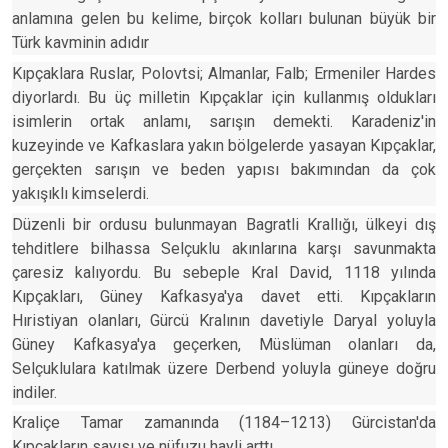
anlamına gelen bu kelime, birçok kolları bulunan büyük bir
Türk kavminin adıdır
Kıpçaklara Ruslar, Polovtsi; Almanlar, Falb; Ermeniler Hardes
diyorlardı. Bu üç milletin Kıpçaklar için kullanmış oldukları
isimlerin ortak anlamı, sarışın demekti. Karadeniz'in
kuzeyinde ve Kafkaslara yakın bölgelerde yasayan Kıpçaklar,
gerçekten sarışın ve beden yapısı bakımından da çok
yakışıklı kimselerdi.
Düzenli bir ordusu bulunmayan Bagratli Krallığı, ülkeyi dış
tehditlere bilhassa Selçuklu akınlarına karşı savunmakta
çaresiz kalıyordu. Bu sebeple Kral David, 1118 yılında
Kıpçakları, Güney Kafkasya'ya davet etti. Kıpçakların
Hıristiyan olanları, Gürcü Kralının davetiyle Daryal yoluyla
Güney Kafkasya'ya geçerken, Müslüman olanları da,
Selçuklulara katılmak üzere Derbend yoluyla güneye doğru
indiler.
Kraliçe Tamar zamanında (1184–1213) Gürcistan'da
Kıpçakların sayısı ve nüfuzu hayli arttı