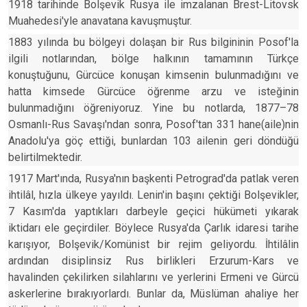
1918 tarihinde Bolşevik Rusya ile imzalanan Brest-Litovsk
Muahedesi'yle anavatana kavuşmuştur.
1883 yılında bu bölgeyi dolaşan bir Rus bilgininin Posof'la
ilgili notlarından, bölge halkının tamamının Türkçe
konuştuğunu, Gürcüce konuşan kimsenin bulunmadığını ve
hatta kimsede Gürcüce öğrenme arzu ve isteğinin
bulunmadığını öğreniyoruz. Yine bu notlarda, 1877–78
Osmanlı-Rus Savaşı'ndan sonra, Posof'tan 331 hane(aile)nin
Anadolu'ya göç ettiği, bunlardan 103 ailenin geri döndüğü
belirtilmektedir.
1917 Mart'ında, Rusya'nın başkenti Petrograd'da patlak veren
ihtilâl, hızla ülkeye yayıldı. Lenin'in başını çektiği Bolşevikler,
7 Kasım'da yaptıkları darbeyle geçici hükümeti yıkarak
iktidarı ele geçirdiler. Böylece Rusya'da Çarlık idaresi tarihe
karışıyor, Bolşevik/Komünist bir rejim geliyordu. İhtilâlin
ardından disiplinsiz Rus birlikleri Erzurum-Kars ve
havalinden çekilirken silahlarını ve yerlerini Ermeni ve Gürcü
askerlerine bırakıyorlardı. Bunlar da, Müslüman ahaliye her