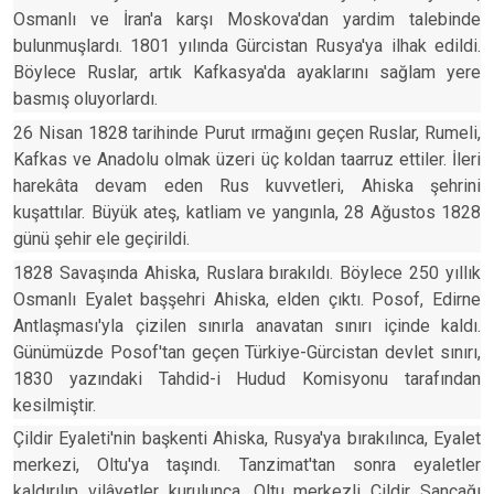
Osmanlı ve İran'a karşı Moskova'dan yardim talebinde
bulunmuşlardı. 1801 yılında Gürcistan Rusya'ya ilhak edildi.
Böylece Ruslar, artık Kafkasya'da ayaklarını sağlam yere
basmış oluyorlardı.
26 Nisan 1828 tarihinde Purut ırmağını geçen Ruslar, Rumeli,
Kafkas ve Anadolu olmak üzeri üç koldan taarruz ettiler. İleri
harekâta devam eden Rus kuvvetleri, Ahiska şehrini
kuşattılar. Büyük ateş, katliam ve yangınla, 28 Ağustos 1828
günü şehir ele geçirildi.
1828 Savaşında Ahiska, Ruslara bırakıldı. Böylece 250 yıllık
Osmanlı Eyalet başşehri Ahiska, elden çıktı. Posof, Edirne
Antlaşması'yla çizilen sınırla anavatan sınırı içinde kaldı.
Günümüzde Posof'tan geçen Türkiye-Gürcistan devlet sınırı,
1830 yazındaki Tahdid-i Hudud Komisyonu tarafından
kesilmiştir.
Çildir Eyaleti'nin başkenti Ahiska, Rusya'ya bırakılınca, Eyalet
merkezi, Oltu'ya taşındı. Tanzimat'tan sonra eyaletler
kaldırılıp vilâyetler kurulunca, Oltu merkezli Çildir Sancağı