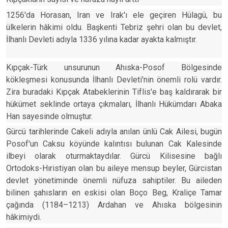
1256'da Horasan, Iran ve Irak'ı ele geçiren Hülagü, bu
ülkelerin hâkimi oldu. Başkenti Tebriz şehri olan bu devlet,
İlhanlı Devleti adıyla 1336 yılına kadar ayakta kalmıştır.
Kıpçak-Türk unsurunun Ahıska-Posof Bölgesinde
kökleşmesi konusunda İlhanlı Devleti'nin önemli rolü vardır.
Zira buradaki Kıpçak Atabeklerinin Tiflis'e baş kaldırarak bir
hükümet seklinde ortaya çıkmaları, İlhanlı Hükümdarı Abaka
Han sayesinde olmuştur.
Gürcü tarihlerinde Cakeli adıyla anılan ünlü Cak Ailesi, bugün
Posof'un Caksu köyünde kalıntısı bulunan Cak Kalesinde
ilbeyi olarak oturmaktaydılar. Gürcü Kilisesine bağlı
Ortodoks-Hıristiyan olan bu aileye mensup beyler, Gürcistan
devlet yönetiminde önemli nüfuza sahiptiler. Bu aileden
bilinen şahısların en eskisi olan Boço Beg, Kraliçe Tamar
çağında (1184–1213) Ardahan ve Ahıska bölgesinin
hâkimiydi.