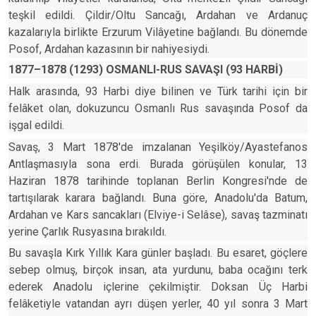
teşkil edildi. Çildir/Oltu Sancağı, Ardahan ve Ardanuç
kazalarıyla birlikte Erzurum Vilâyetine bağlandı. Bu dönemde
Posof, Ardahan kazasının bir nahiyesiydi.
1877–1878 (1293) OSMANLI-RUS SAVAŞI (93 HARBİ)
Halk arasında, 93 Harbi diye bilinen ve Türk tarihi için bir
felâket olan, dokuzuncu Osmanlı Rus savaşında Posof da
işgal edildi.
Savaş, 3 Mart 1878'de imzalanan Yeşilköy/Ayastefanos
Antlaşmasıyla sona erdi. Burada görüşülen konular, 13
Haziran 1878 tarihinde toplanan Berlin Kongresi'nde de
tartışılarak karara bağlandı. Buna göre, Anadolu'da Batum,
Ardahan ve Kars sancakları (Elviye-i Selâse), savaş tazminatı
yerine Çarlık Rusyasına bırakıldı.
Bu savaşla Kırk Yıllık Kara günler başladı. Bu esaret, göçlere
sebep olmuş, birçok insan, ata yurdunu, baba ocağını terk
ederek Anadolu içlerine çekilmiştir. Doksan Üç Harbi
felâketiyle vatandan ayrı düşen yerler, 40 yıl sonra 3 Mart