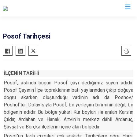
Ardahan
Posof Tarihçesi
Çıldır
Damal
Göle
İLÇENİN TARİHİ
Hanak
Posof, aslında bugün Posof çayı dediğimiz suyun adıdır.
Posof
Posof Çayının İlçe topraklarının batı yaylarından çıkıp doğuya
doğru akarken oluşturduğu vadinin adı da Poshov/
Poshof'tur. Dolayısıyla Posof, bir yerleşim biriminin değil, bir
bölgenin adıdır. Bu bölge yukarı Kür boyları ile anılan Kars'ın
Çıldır, Ardahan ve Hanak, Artvin'in merkez dâhil Ardanuç,
Şavşat ve Borçka ilçelerini içine alan bölgedir
Posof'un tarih çizgileri çok eskidir. Tarihçilere göre Hurri,