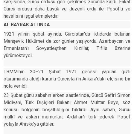
karşısında, Gürcü ordusu geri çekilmek zorunda kaldı. Fakat
Gürcü ordusu daha büyük ve düzenli ordu ile Posof'u ve
havalisini işgal etmişlerdir.
AL BAYRAK ALTINDA
1921 yılının şubat ayında, Gürcistan'da iktidarda bulunan
Menşevik Hükümet de zor günler yaşıyordu. Azerbaycan ve
Ermenistan'ı Sovyetleştiren Kızıllar, Tiflis üzerine
yürümekteydi.
TBMM'nin 20–21 Şubat 1921 gecesi yapılan gizli
oturumunda aldığı kararla Gürcistan'ın Ankara'daki elçisine bir
nota verildi.
23 Şubat günü sabahın erken saatlerinde, Gürcü Sefiri Simon
Midivani, Türk Dışişleri Bakanı Ahmet Muhtar Beye, söz
konusu bölgenin boşaltıldığını bildirdi. Ayni sabah, Gürcü
mülkî ve askerî memurları, Ardahan'ı terk ederek Posof
yoluyla Ahiska'ya gittiler.