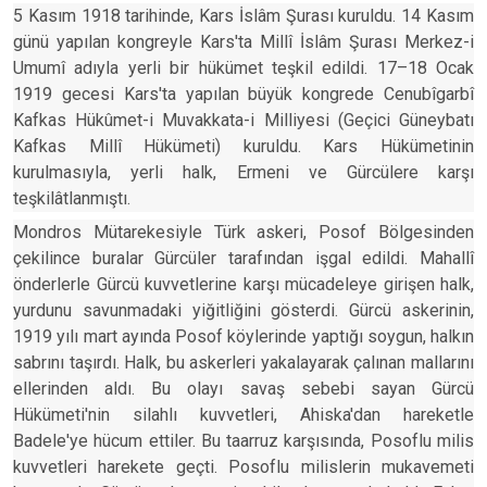
5 Kasım 1918 tarihinde, Kars İslâm Şurası kuruldu. 14 Kasım
günü yapılan kongreyle Kars'ta Millî İslâm Şurası Merkez-i
Umumî adıyla yerli bir hükümet teşkil edildi. 17–18 Ocak
1919 gecesi Kars'ta yapılan büyük kongrede Cenubîgarbî
Kafkas Hükûmet-i Muvakkata-i Milliyesi (Geçici Güneybatı
Kafkas Millî Hükümeti) kuruldu. Kars Hükümetinin
kurulmasıyla, yerli halk, Ermeni ve Gürcülere karşı
teşkilâtlanmıştı.
Mondros Mütarekesiyle Türk askeri, Posof Bölgesinden
çekilince buralar Gürcüler tarafından işgal edildi. Mahallî
önderlerle Gürcü kuvvetlerine karşı mücadeleye girişen halk,
yurdunu savunmadaki yiğitliğini gösterdi. Gürcü askerinin,
1919 yılı mart ayında Posof köylerinde yaptığı soygun, halkın
sabrını taşırdı. Halk, bu askerleri yakalayarak çalınan mallarını
ellerinden aldı. Bu olayı savaş sebebi sayan Gürcü
Hükümeti'nin silahlı kuvvetleri, Ahiska'dan hareketle
Badele'ye hücum ettiler. Bu taarruz karşısında, Posoflu milis
kuvvetleri harekete geçti. Posoflu milislerin mukavemeti