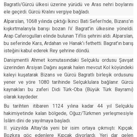
Bagratlı/Gürcü ülkesi üzerine yürüdü ve Aras nehri boylarını
ele geçirdi. Gürcü Kralını vergiye bağladı.
Alparslan, 1068 yılında çıktığı İkinci Bati Seferi'nde, Bizans'ın
kışkırtmalarıyla barışı bozan IV. Bagrat'in ülkesine yöneldi.
Arap Caferogulları elinde bulunan Tiflis şehrini aldı. Alparslan,
bu seferinde Kars, Ardahan ve Hanak'ı fethetti. Bagrat'ın barış
isteğini kabul ederek Rey şehrine döndü.
Danişmentli Ahmet komutasındaki Selçuklu ordusu Şavşat
üzerinden Arsiyan Dağını aşarak halen mevcut Kol köyündeki
kaleyi kuşatarak Bizans ve Gürcü Bagratlı birleşik ordusunu
yener ve yöre 1080 tarihinde Selçuklulara bağlanır. Gürcü
kaynakları bu zaferi Didi Türk-Oba (Büyük Türk Bayramı)
olarak kaydeder.
Bu tarihten itibaren 1124 yılına kadar 44 yıl Selçuklu
hakimiyetinde kalan bölgede, Oğuz/Türkmen yerleşmesiyle
İslâm dini de yayılmaya başladı.
II. yüzyılda Altay'da yeni bir isim ortaya çıkmıştı: Kıpçak.
Bozkıra göç edenlere Kıpçak diyorlardı. Yeri dar gelen