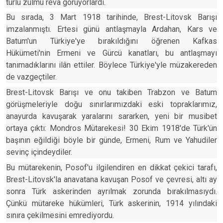
türlü zulmü reva görüyorlardı.
Bu sırada, 3 Mart 1918 tarihinde, Brest-Litovsk Barışı
imzalanmıştı. Ertesi günü antlaşmayla Ardahan, Kars ve
Batum'un Türkiye'ye bırakıldığını öğrenen Kafkas
Hükümeti'nin Ermeni ve Gürcü kanatları, bu antlaşmayı
tanımadıklarını ilân ettiler. Böylece Türkiye'yle müzakereden
de vazgeçtiler.
Brest-Litovsk Barışı ve onu takiben Trabzon ve Batum
görüşmeleriyle doğu sınırlarımızdaki eski topraklarımız,
anayurda kavuşarak yaralarını sararken, yeni bir musibet
ortaya çıktı: Mondros Mütarekesi! 30 Ekim 1918'de Türk'ün
başının eğildiği böyle bir günde, Ermeni, Rum ve Yahudiler
sevinç içindeydiler.
Bu mütarekenin, Posof'u ilgilendiren en dikkat çekici tarafı,
Brest-Litovsk'la anavatana kavuşan Posof ve çevresi, altı ay
sonra Türk askerinden ayrılmak zorunda bırakılmasıydı.
Çünkü mütareke hükümleri, Türk askerinin, 1914 yılındaki
sınıra çekilmesini emrediyordu.