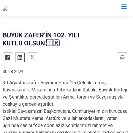
Ardahan
BÜYÜK ZAFER’İN 102. YILI
KUTLU OLSUN 🇹🇷
Çıldır
Damal
Göle
30.08.2024
Hanak
30 Ağustos Zafer Bayramı Posof'ta Çelenk Töreni,
Posof
Kaymakamlık Makamında Tebrikatların Kabulü, Bayrak Korteji
ve Şehitlikte gerçekleştirilen Anma töreni ve Saygı atışıyla
coşkuyla gerçekleştirildi.
İstiklal Savaşımızın Başkomutanı, Cumhuriyetimizin kurucusu
Gazi Mustafa Kemal Atatürk ve silah arkadaşlarını, vatan
uğrunda canını feda eden aziz şehitlerimizi rahmet ve
şükranla anıyor, kahraman gazilerimizi minnetle yâd ediyoruz.